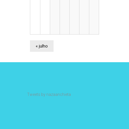
«
julho
Tweets by nazaanchieta