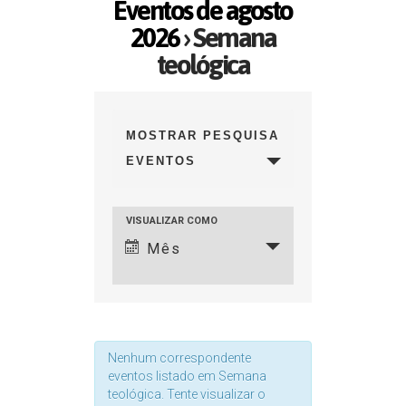
Eventos de agosto
2026
› Semana
teológica
Pesquisa
e
MOSTRAR PESQUISA
EVENTOS
navegação
de
Navegação
VISUALIZAR COMO
visuais
Mês
do
de
visual
Evento
Eventos
Nenhum correspondente
eventos listado em Semana
teológica. Tente visualizar o