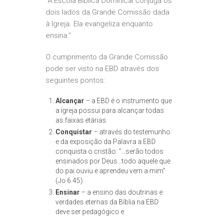
“A Escola Bíblica Dominical conjuga os
dois lados da Grande Comissão dada
à Igreja. Ela evangeliza enquanto
ensina.”
O cumprimento da Grande Comissão
pode ser visto na EBD através dos
seguintes pontos:
Alcançar
– a EBD é o instrumento que
a igreja possui para alcançar todas
as faixas etárias.
Conquistar
– através do testemunho
e da exposição da Palavra a EBD
conquista o cristão: “…serão todos
ensinados por Deus…todo aquele que
do pai ouviu e aprendeu vem a mim”
(Jo 6.45).
Ensinar
– a ensino das doutrinas e
verdades eternas da Bíblia na EBD
deve ser pedagógico e