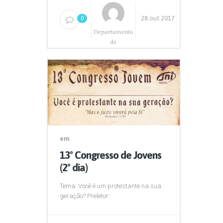
28 out 2017
0
Departamento
de
Comunicação
em
13º Congresso de Jovens
(2º dia)
Tema: Você é um protestante na sua
geração? Preletor: