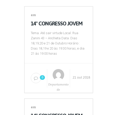
em
14º CONGRESSO JOVEM
Tema: Até sair virtude Local: Rua
Zanini 43 – Anchieta Data: Dias
18,19,20 e 21 de Outubro Horário :
Dias 18,19 e 20 às 19:30 horas, e dia
21 às 19:00 horas
21 out 2018
0
Departamento
de
Comunicação
em