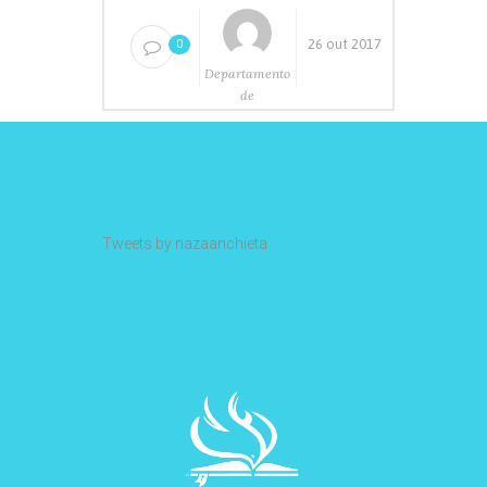
26 out 2017
0
Departamento
de
Comunicação
Tweets by nazaanchieta