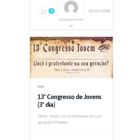
18 out 2018
0
Departamento
de
Comunicação
em
13º Congresso de Jovens
(3º dia)
Tema: Você é um protestante na sua
geração? Preletor: