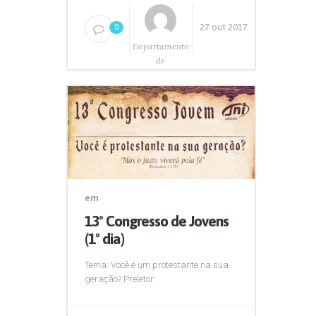
27 out 2017
0
Departamento
de
Comunicação
em
13º Congresso de Jovens
(1º dia)
Tema: Você é um protestante na sua
geração? Preletor: