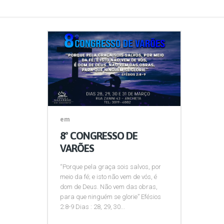
em
8º CONGRESSO DE
VARÕES
“Porque pela graça sois salvos, por
meio da fé; e isto não vem de vós, é
dom de Deus. Não vem das obras,
para que ninguém se glorie” Efésios
2:8-9 Dias : 28, 29, 30...