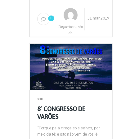
31 mar 2019
0
Departamento
de
Comunicação
em
8º CONGRESSO DE
VARÕES
“Porque pela graça sois salvos, por
meio da fé; e isto não vem de vós, é