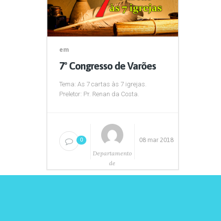
em
7º Congresso de Varões
Tema: As 7 cartas às 7 igrejas.
Preletor: Pr. Renan da Costa.
08 mar 2018
0
Departamento
de
Comunicação