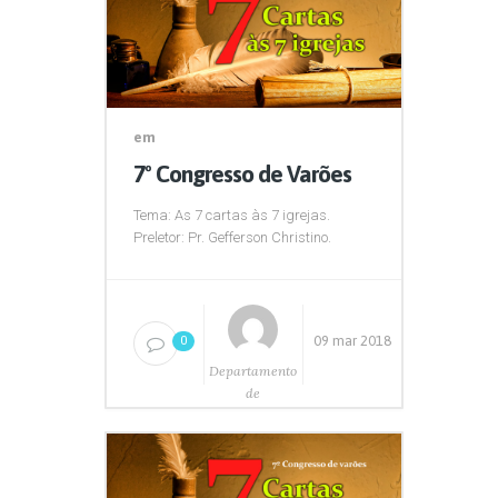
em
7º Congresso de Varões
Tema: As 7 cartas às 7 igrejas.
Preletor: Pr. Gefferson Christino.
09 mar 2018
0
Departamento
de
Comunicação