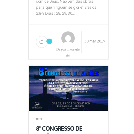
dom de Deus. Não vem das obras,
para que ninguém se glorie” Efésios
2:8-9 Dias : 28, 29, 30...
30 mar 2019
0
Departamento
de
Comunicação
em
8º CONGRESSO DE