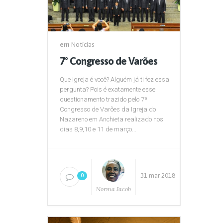
em
Notícias
7º Congresso de Varões
Que igreja é você? Alguém já ti fez essa
pergunta? Pois é exatamente esse
questionamento trazido pelo 7ª
Congresso de Varões da Igreja do
Nazareno em Anchieta realizado nos
dias 8,9,10 e 11 de março...
31 mar 2018
0
Norma Jacob