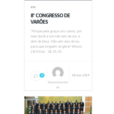
em
8º CONGRESSO DE
VARÕES
“Porque pela graça sois salvos, por
meio da fé; e isto não vem de vós, é
dom de Deus. Não vem das obras,
para que ninguém se glorie” Efésios
2:8-9 Dias : 28, 29, 30...
28 mar 2019
0
Departamento
de
Comunicação